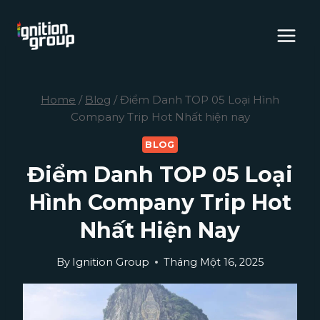
Skip
to
content
Home
/
Blog
/
Điểm Danh TOP 05 Loại Hình
Company Trip Hot Nhất hiện nay
BLOG
Điểm Danh TOP 05 Loại
Hình Company Trip Hot
Nhất Hiện Nay
By
Ignition Group
Tháng Một 16, 2025