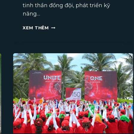
tinh thần đồng đội, phát triển kỹ
năng…
NHỮNG
XEM THÊM
LƯU
Ý
KHI
TỔ
CHỨC
TEAM
BUILDING
CHO
CÔNG
TY
BẠN
CẦN
BIẾT