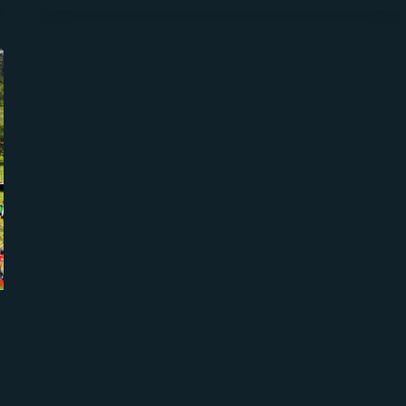
TỐ
QUYẾT
ĐỊNH
ĐẾN
BÁO
GIÁ
TEAM
BUILDING
TRỌN
GÓI