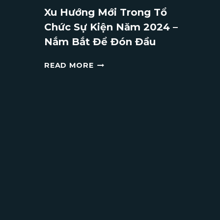
NHỚ
Xu Hướng Mới Trong Tổ
CHO
Chức Sự Kiện Năm 2024 –
MÙA
LỄ
Nắm Bắt Để Đón Đầu
HỘI
XU
READ MORE
HƯỚNG
MỚI
TRONG
TỔ
CHỨC
SỰ
KIỆN
NĂM
2024
–
NẮM
BẮT
ĐỂ