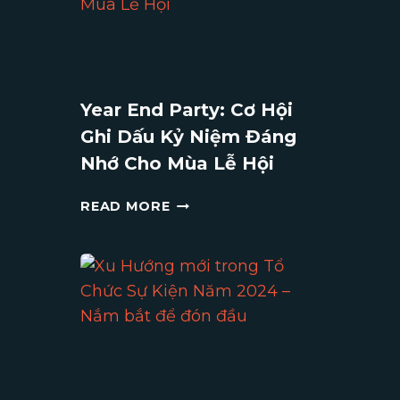
Ý
KHI
TỔ
CHỨC
TIỆC
Year End Party: Cơ Hội
GALA
Ghi Dấu Kỷ Niệm Đáng
DINNER
Nhớ Cho Mùa Lễ Hội
YEAR
READ MORE
END
PARTY:
CƠ
HỘI
GHI
DẤU
KỶ
NIỆM
ĐÁNG