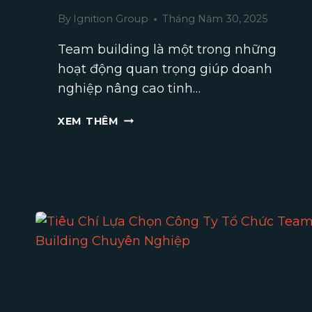
By
Ignition Group
Tháng Năm 30, 2025
Team building là một trong những
hoạt động quan trọng giúp doanh
nghiệp nâng cao tinh…
BÁO
XEM THÊM
GIÁ
TỔ
CHỨC
TEAM
BUILDING
TRỌN
GÓI
GIÁ
RẺ
2025