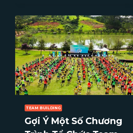
VỚI
DỊCH
VỤ
TEAM
BUILDING
TEAM BUILDING
Gợi Ý Một Số Chương