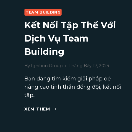
TEAM BUILDING
Kết Nối Tập Thể Với
Dịch Vụ Team
Building
By
Ignition Group
Tháng Bảy 17, 2024
Bạn đang tìm kiếm giải pháp để
nâng cao tinh thần đồng đội, kết nối
tập…
KẾT
XEM THÊM
NỐI
TẬP
THỂ