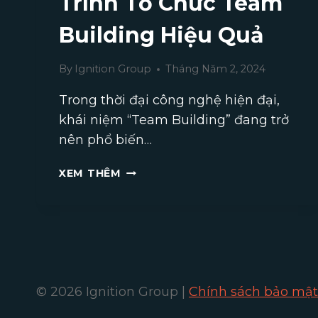
Trình Tổ Chức Team
Building Hiệu Quả
By
Ignition Group
Tháng Năm 2, 2024
Trong thời đại công nghệ hiện đại,
khái niệm “Team Building” đang trở
nên phổ biến…
GỢI
XEM THÊM
Ý
MỘT
SỐ
CHƯƠNG
TRÌNH
TỔ
CHỨC
© 2026 Ignition Group |
Chính sách bảo mật
TEAM
BUILDING