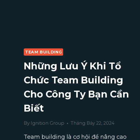
ĐỦ
TỪ
A-
Z
TEAM BUILDING
Những Lưu Ý Khi Tổ
Chức Team Building
Cho Công Ty Bạn Cần
Biết
By
Ignition Group
Tháng Bảy 22, 2024
Team building là cơ hội để nâng cao