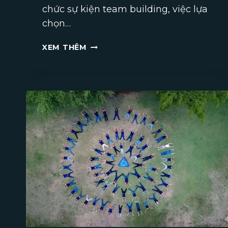
chức sự kiện team building, việc lựa
chọn…
TIÊU
XEM THÊM
CHÍ
LỰA
CHỌN
CÔNG
TY
TỔ
CHỨC
TEAM
BUILDING
CHUYÊN
NGHIỆP