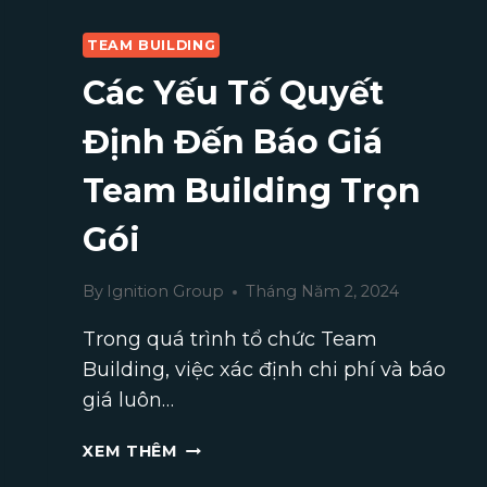
TEAM BUILDING
Các Yếu Tố Quyết
Định Đến Báo Giá
Team Building Trọn
Gói
By
Ignition Group
Tháng Năm 2, 2024
Trong quá trình tổ chức Team
Building, việc xác định chi phí và báo
giá luôn…
CÁC
XEM THÊM
YẾU