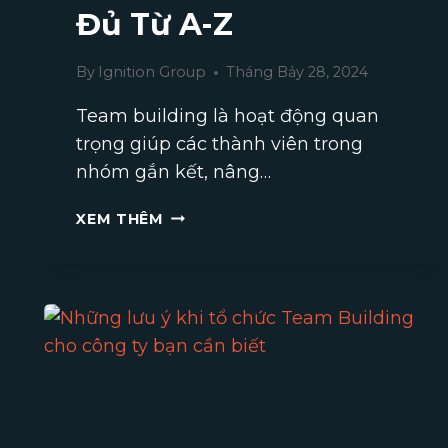
Đủ Từ A-Z
By
Ignition Group
Tháng Bảy 28, 2024
Team building là hoạt động quan
trọng giúp các thành viên trong
nhóm gắn kết, nâng…
ĐI
XEM THÊM
TEAM
BUILDING
CẦN
CHUẨN
BỊ
NHỮNG
GÌ?
DANH
SÁCH
ĐẦY