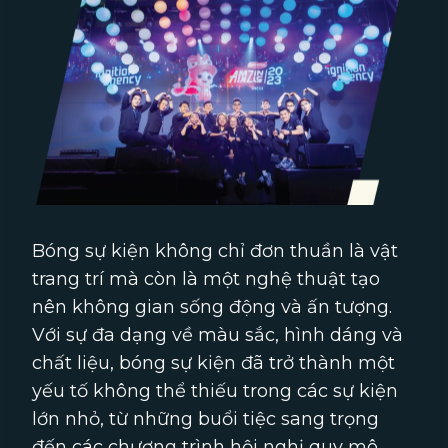
Bóng sự kiện không chỉ đơn thuần là vật
trang trí mà còn là một nghệ thuật tạo
nên không gian sống động và ấn tượng.
Với sự đa dạng về màu sắc, hình dáng và
chất liệu, bóng sự kiện đã trở thành một
yếu tố không thể thiếu trong các sự kiện
lớn nhỏ, từ những buổi tiệc sang trọng
đến các chương trình hội nghị quy mô.