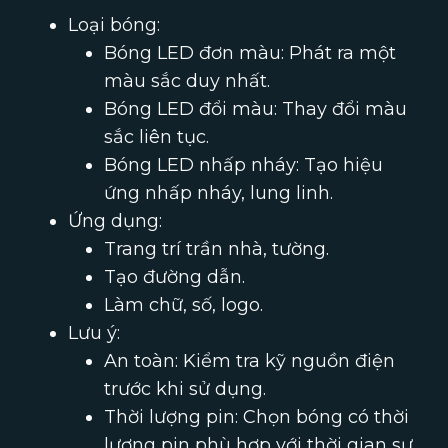
Loại bóng:
Bóng LED đơn màu: Phát ra một
màu sắc duy nhất.
Bóng LED đổi màu: Thay đổi màu
sắc liên tục.
Bóng LED nhấp nháy: Tạo hiệu
ứng nhấp nháy, lung linh.
Ứng dụng:
Trang trí trần nhà, tường.
Tạo đường dẫn.
Làm chữ, số, logo.
Lưu ý:
An toàn: Kiểm tra kỹ nguồn điện
trước khi sử dụng.
Thời lượng pin: Chọn bóng có thời
lượng pin phù hợp với thời gian sự