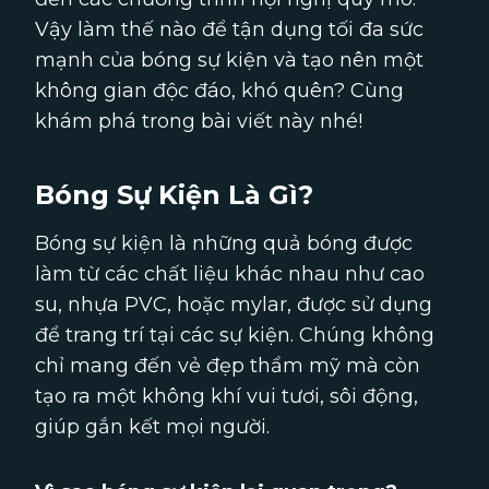
Vậy làm thế nào để tận dụng tối đa sức
mạnh của bóng sự kiện và tạo nên một
không gian độc đáo, khó quên? Cùng
khám phá trong bài viết này nhé!
Bóng Sự Kiện Là Gì?
Bóng sự kiện là những quả bóng được
làm từ các chất liệu khác nhau như cao
su, nhựa PVC, hoặc mylar, được sử dụng
để trang trí tại các sự kiện. Chúng không
chỉ mang đến vẻ đẹp thẩm mỹ mà còn
tạo ra một không khí vui tươi, sôi động,
giúp gắn kết mọi người.