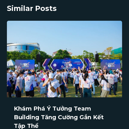
Similar Posts
Khám Phá Ý Tưởng Team
Building Tăng Cường Gắn Kết
Tập Thể