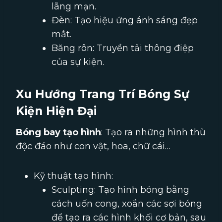
lãng mạn.
Đèn: Tạo hiệu ứng ánh sáng đẹp
mắt.
Băng rôn: Truyền tải thông điệp
của sự kiện.
Xu Hướng Trang Trí Bóng Sự
Kiện Hiện Đại
Bóng bay tạo hình
: Tạo ra những hình thù
độc đáo như con vật, hoa, chữ cái…
Kỹ thuật tạo hình:
Sculpting: Tạo hình bóng bằng
cách uốn cong, xoắn các sợi bóng
để tạo ra các hình khối cơ bản, sau