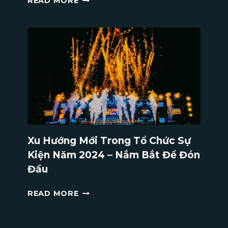
READ MORE
END
PARTY:
CƠ
HỘI
GHI
DẤU
KỶ
NIỆM
ĐÁNG
NHỚ
CHO
MÙA
Xu Hướng Mới Trong Tổ Chức Sự
LỄ
Kiện Năm 2024 – Nắm Bắt Để Đón
HỘI
Đầu
XU
READ MORE
HƯỚNG
MỚI
TRONG