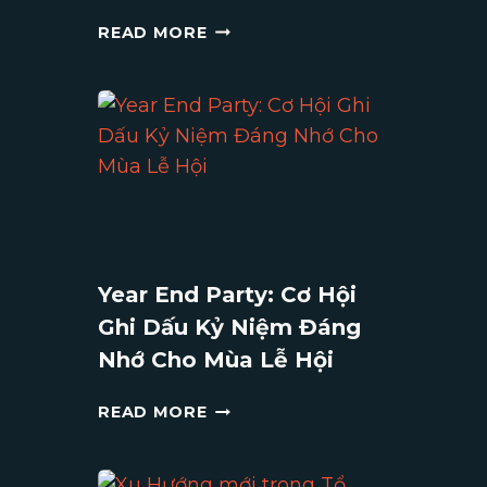
GALA
READ MORE
DINNER
LÀ
GÌ?
NHỮNG
LƯU
Ý
KHI
TỔ
CHỨC
TIỆC
Year End Party: Cơ Hội
GALA
Ghi Dấu Kỷ Niệm Đáng
DINNER
Nhớ Cho Mùa Lễ Hội
YEAR
READ MORE
END
PARTY:
CƠ