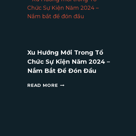
HỘI
GHI
DẤU
KỶ
NIỆM
ĐÁNG
NHỚ
Xu Hướng Mới Trong Tổ
CHO
Chức Sự Kiện Năm 2024 –
MÙA
LỄ
Nắm Bắt Để Đón Đầu
HỘI
XU
READ MORE
HƯỚNG
MỚI
TRONG
TỔ
CHỨC
SỰ
KIỆN