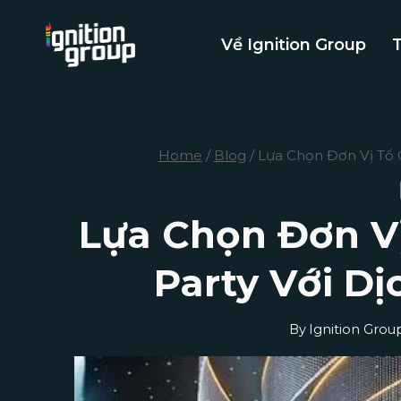
Skip
to
Về Ignition Group
content
Home
/
Blog
/
Lựa Chọn Đơn Vị Tổ 
Lựa Chọn Đơn V
Party Với D
By
Ignition Grou