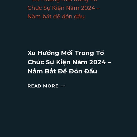
HỘI
GHI
DẤU
KỶ
NIỆM
ĐÁNG
NHỚ
Xu Hướng Mới Trong Tổ
CHO
Chức Sự Kiện Năm 2024 –
MÙA
LỄ
Nắm Bắt Để Đón Đầu
HỘI
XU
READ MORE
HƯỚNG
MỚI
TRONG
TỔ
CHỨC
SỰ
KIỆN