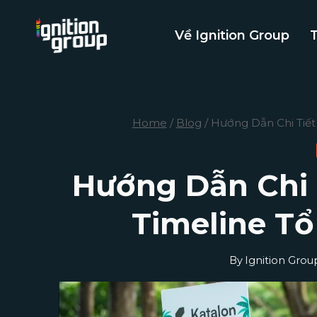
Skip
to
Về Ignition Group
content
Home
/
Blog
/
Hướng Dẫn Chi Tiết
Hướng Dẫn Chi 
Timeline T
By
Ignition Grou