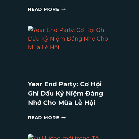
GALA
READ MORE
DINNER
LÀ
GÌ?
NHỮNG
LƯU
Ý
KHI
TỔ
CHỨC
TIỆC
Year End Party: Cơ Hội
GALA
Ghi Dấu Kỷ Niệm Đáng
DINNER
Nhớ Cho Mùa Lễ Hội
YEAR
READ MORE
END
PARTY:
CƠ