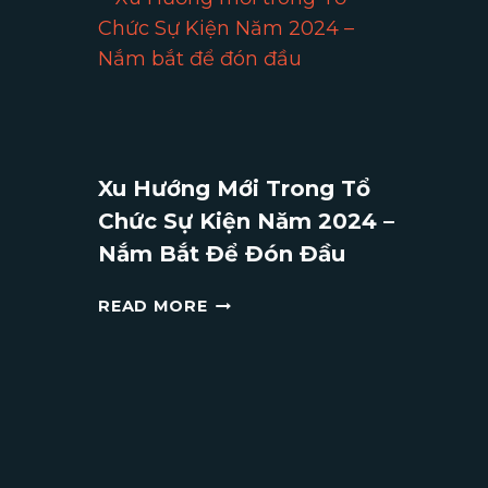
HỘI
GHI
DẤU
KỶ
NIỆM
ĐÁNG
NHỚ
Xu Hướng Mới Trong Tổ
CHO
Chức Sự Kiện Năm 2024 –
MÙA
LỄ
Nắm Bắt Để Đón Đầu
HỘI
XU
READ MORE
HƯỚNG
MỚI
TRONG
TỔ
CHỨC
SỰ
KIỆN