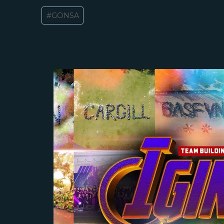
Post
#
GONSA
Tags: