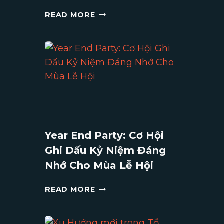
GALA
READ MORE
DINNER
LÀ
GÌ?
NHỮNG
LƯU
Ý
KHI
TỔ
CHỨC
TIỆC
Year End Party: Cơ Hội
GALA
Ghi Dấu Kỷ Niệm Đáng
DINNER
Nhớ Cho Mùa Lễ Hội
YEAR
READ MORE
END
PARTY:
CƠ