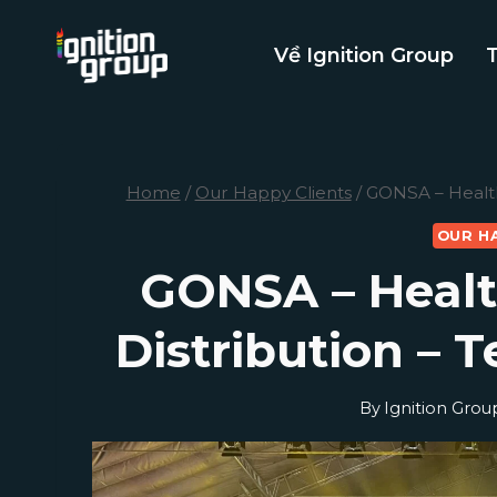
Skip
to
Về Ignition Group
content
Home
/
Our Happy Clients
/
GONSA – Healthc
OUR H
GONSA – Healt
Distribution – 
By
Ignition Grou