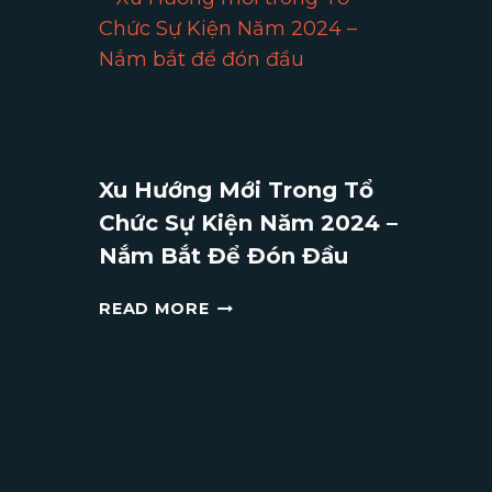
HỘI
GHI
DẤU
KỶ
NIỆM
ĐÁNG
NHỚ
Xu Hướng Mới Trong Tổ
CHO
Chức Sự Kiện Năm 2024 –
MÙA
LỄ
Nắm Bắt Để Đón Đầu
HỘI
XU
READ MORE
HƯỚNG
MỚI
TRONG
TỔ
CHỨC
SỰ
KIỆN