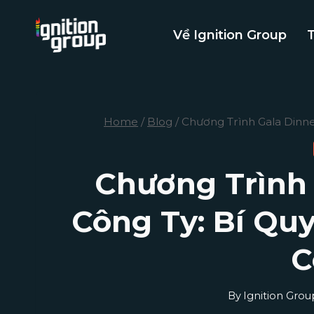
Skip
to
Về Ignition Group
content
Home
/
Blog
/
Chương Trình Gala Dinn
Chương Trình 
Công Ty: Bí Qu
C
By
Ignition Grou