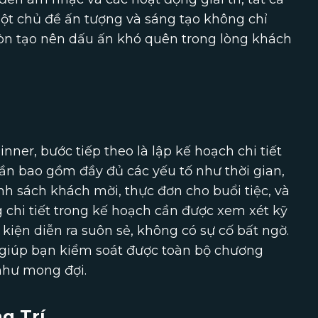
ột chủ đề ấn tượng và sáng tạo không chỉ
òn tạo nên dấu ấn khó quên trong lòng khách
ner, bước tiếp theo là lập kế hoạch chi tiết
ần bao gồm đầy đủ các yếu tố như thời gian,
nh sách khách mời, thực đơn cho buổi tiệc, và
ng chi tiết trong kế hoạch cần được xem xét kỹ
iện diễn ra suôn sẻ, không có sự cố bất ngờ.
ẽ giúp bạn kiểm soát được toàn bộ chương
như mong đợi.
g Trí