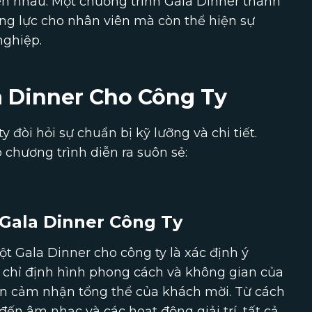
 nhau. Một chương trình Gala Dinner thành
ng lực cho nhân viên mà còn thể hiện sự
nghiệp.
a Dinner Cho Công Ty
 đòi hỏi sự chuẩn bị kỹ lưỡng và chi tiết.
chương trình diễn ra suôn sẻ:
Gala Dinner Công Ty
ột Gala Dinner cho công ty là xác định ý
 chỉ định hình phong cách và không gian của
 cảm nhận tổng thể của khách mời. Từ cách
đến âm nhạc và các hoạt động giải trí, tất cả