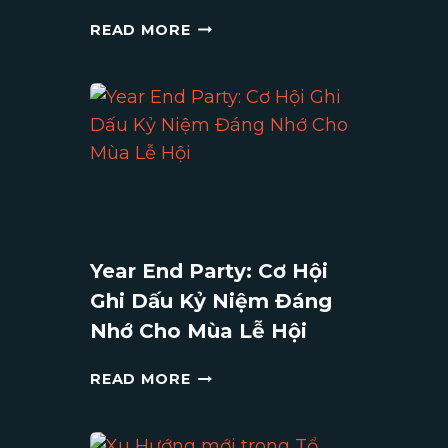
GALA
READ MORE
DINNER
LÀ
GÌ?
NHỮNG
LƯU
Ý
KHI
TỔ
CHỨC
TIỆC
Year End Party: Cơ Hội
GALA
Ghi Dấu Kỷ Niệm Đáng
DINNER
Nhớ Cho Mùa Lễ Hội
YEAR
READ MORE
END
PARTY:
CƠ