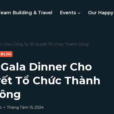
Team Building & Travel
Events
Our Happy 
er Cho Công Ty: Bí Quyết Tổ Chức Thành Công
BLOG
Gala Dinner Cho
yết Tổ Chức Thành
ông
p
Tháng Tám 15, 2024